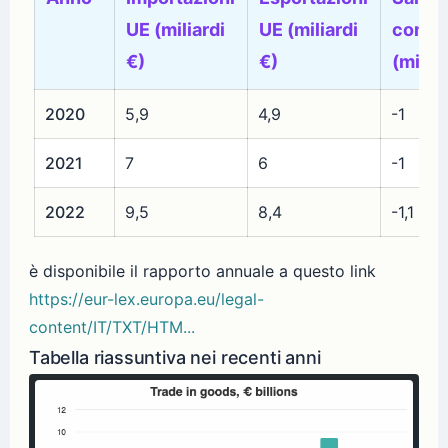
UE (miliardi
UE (miliardi
comme
€)
€)
(miliar
2020
5,9
4,9
-1
2021
7
6
-1
2022
9,5
8,4
-1,1
è disponibile il rapporto annuale a questo link
https://eur-lex.europa.eu/legal-
content/IT/TXT/HTM...
Tabella riassuntiva nei recenti anni