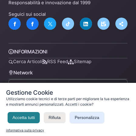
Responsabilità e innovazione dal 1999
Seguici sui social
INFORMAZIONI
Cerca Articoli
RSS Feed
Sitemap
Network
Gestione Cookie
lsnn.net
Utilizziamo cookie tecnici e di terze parti per migliorare la tua esperienza
e mostrarti annunci personalizzati. Accetti i cookie?
Accetta tutti
Rifiuta
Personalizza
Privacy Policy
Termini di Servizio
Licenza
Ladysilvia ® 1999-2026 Network
Ladysilvia © 2026
informativa sulla privacy