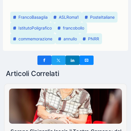
FrancoBasaglia
ASLRoma1
PosteItaliane
IstitutoPoligrafico
francobollo
commemorazione
annullo
PNRR
Articoli Correlati