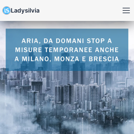
Ladysilvia