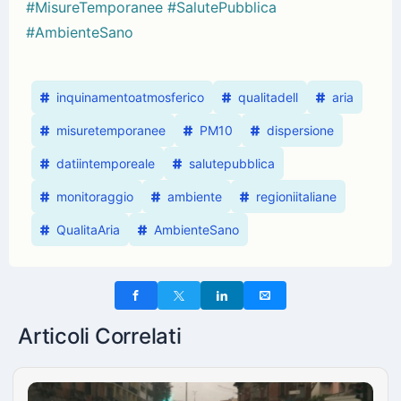
#MisureTemporanee
#SalutePubblica
#AmbienteSano
inquinamentoatmosferico
qualitadell
aria
misuretemporanee
PM10
dispersione
datiintemporeale
salutepubblica
monitoraggio
ambiente
regioniitaliane
QualitaAria
AmbienteSano
Articoli Correlati