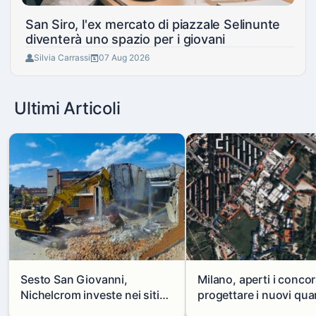
San Siro, l'ex mercato di piazzale Selinunte
diventerà uno spazio per i giovani
Silvia Carrassi
07 Aug 2026
Ultimi Articoli
Sesto San Giovanni,
Milano, aperti i concor
Nichelcrom investe nei siti
progettare i nuovi quar
produttivi: demolito un
di Zama-Salomone e P