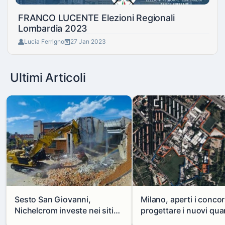
FRANCO LUCENTE Elezioni Regionali
Lombardia 2023
Lucia Ferrigno
27 Jan 2023
Ultimi Articoli
Sesto San Giovanni,
Milano, aperti i concor
Nichelcrom investe nei siti
progettare i nuovi quar
produttivi: demolito un
di Zama-Salomone e P