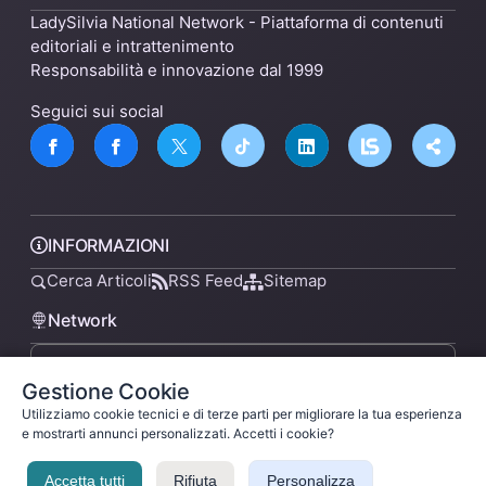
LadySilvia National Network - Piattaforma di contenuti
editoriali e intrattenimento
Responsabilità e innovazione dal 1999
Seguici sui social
INFORMAZIONI
Cerca Articoli
RSS Feed
Sitemap
Network
Gestione Cookie
lsnn.net
Utilizziamo cookie tecnici e di terze parti per migliorare la tua esperienza
e mostrarti annunci personalizzati. Accetti i cookie?
Accetta tutti
Rifiuta
Personalizza
Privacy Policy
Termini di Servizio
Licenza