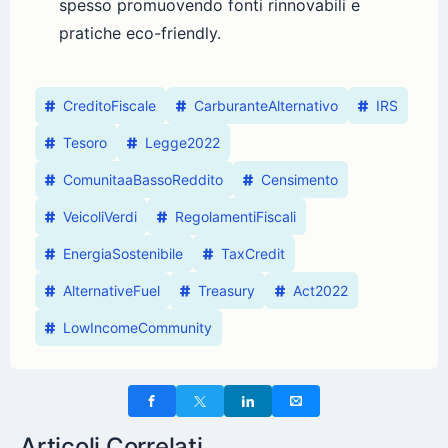
spesso promuovendo fonti rinnovabili e
pratiche eco-friendly.
CreditoFiscale
CarburanteAlternativo
IRS
Tesoro
Legge2022
ComunitaaBassoReddito
Censimento
VeicoliVerdi
RegolamentiFiscali
EnergiaSostenibile
TaxCredit
AlternativeFuel
Treasury
Act2022
LowIncomeCommunity
Articoli Correlati