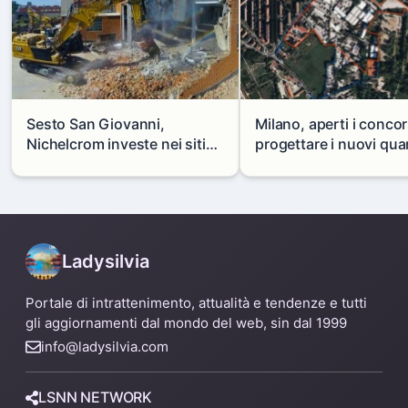
Sesto San Giovanni,
Milano, aperti i concor
Nichelcrom investe nei siti
progettare i nuovi quar
produttivi: demolito un
di Zama-Salomone e P
capannone per fare spazio a
Mare
un nuovo impianto
Ladysilvia
Portale di intrattenimento, attualità e tendenze e tutti
gli aggiornamenti dal mondo del web, sin dal 1999
info@ladysilvia.com
LSNN NETWORK