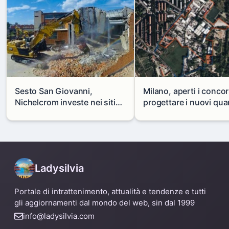
Sesto San Giovanni,
Milano, aperti i concor
Nichelcrom investe nei siti
progettare i nuovi quar
produttivi: demolito un
di Zama-Salomone e P
capannone per fare spazio a
Mare
un nuovo impianto
Ladysilvia
Portale di intrattenimento, attualità e tendenze e tutti
gli aggiornamenti dal mondo del web, sin dal 1999
info@ladysilvia.com