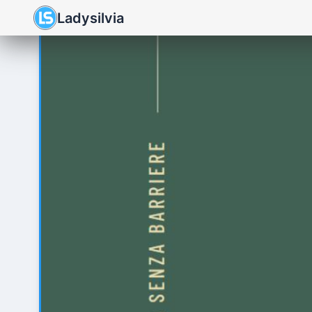
Ladysilvia