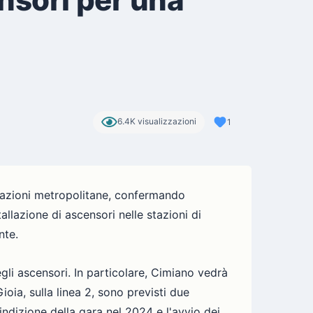
6.4K visualizzazioni
1
stazioni metropolitane, confermando
llazione di ascensori nelle stazioni di
nte.
gli ascensori. In particolare, Cimiano vedrà
oia, sulla linea 2, sono previsti due
indizione della gara nel 2024 e l'avvio dei