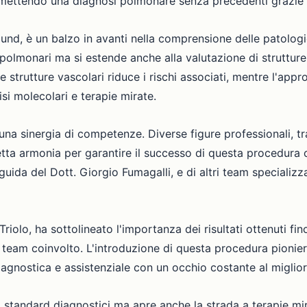
romettendo una diagnosi polmonare senza precedenti grazie 
nd, è un balzo in avanti nella comprensione delle patolog
i polmonari ma si estende anche alla valutazione di struttu
 le strutture vascolari riduce i rischi associati, mentre l'ap
si molecolari e terapie mirate.
na sinergia di competenze. Diverse figure professionali, tra
fetta armonia per garantire il successo di questa procedura
uida del Dott. Giorgio Fumagalli, e di altri team specializz
Triolo, ha sottolineato l'importanza dei risultati ottenuti fi
team coinvolto. L'introduzione di questa procedura pionierist
iagnostica e assistenziale con un occhio costante al migli
standard diagnostici ma apre anche la strada a terapie mir