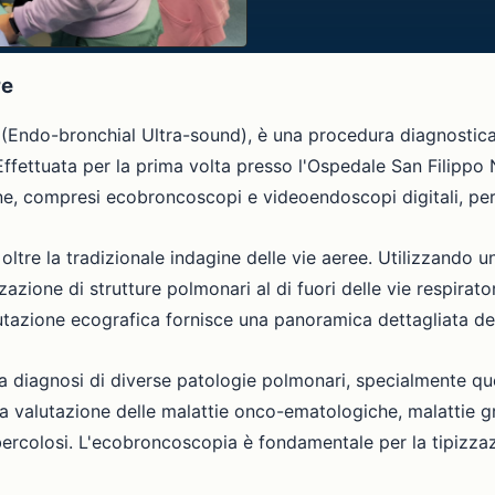
re
ndo-bronchial Ultra-sound), è una procedura diagnostica 
Effettuata per la prima volta presso l'Ospedale San Filippo
e, compresi ecobroncoscopi e videoendoscopi digitali, per 
re la tradizionale indagine delle vie aeree. Utilizzando un
zazione di strutture polmonari al di fuori delle vie respirat
azione ecografica fornisce una panoramica dettagliata delle
diagnosi di diverse patologie polmonari, specialmente quel
r la valutazione delle malattie onco-ematologiche, malatti
 tubercolosi. L'ecobroncoscopia è fondamentale per la tipizza