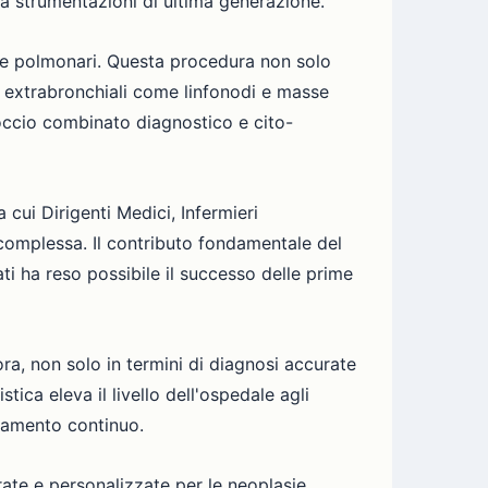
a strumentazioni di ultima generazione.
ie polmonari. Questa procedura non solo
re extrabronchiali come linfonodi e masse
proccio combinato diagnostico e cito-
 cui Dirigenti Medici, Infermieri
 complessa. Il contributo fondamentale del
ati ha reso possibile il successo delle prime
nora, non solo in termini di diagnosi accurate
ica eleva il livello dell'ospedale agli
oramento continuo.
ate e personalizzate per le neoplasie