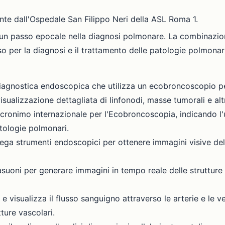
mente dall'Ospedale San Filippo Neri della ASL Roma 1.
un passo epocale nella diagnosi polmonare. La combinazio
o per la diagnosi e il trattamento delle patologie polmonari
agnostica endoscopica che utilizza un ecobroncoscopio per 
sualizzazione dettagliata di linfonodi, masse tumorali e altr
ronimo internazionale per l'Ecobroncoscopia, indicando l'uti
atologie polmonari.
a strumenti endoscopici per ottenere immagini visive dell
rasuoni per generare immagini in tempo reale delle struttur
 visualizza il flusso sanguigno attraverso le arterie e le v
ture vascolari.