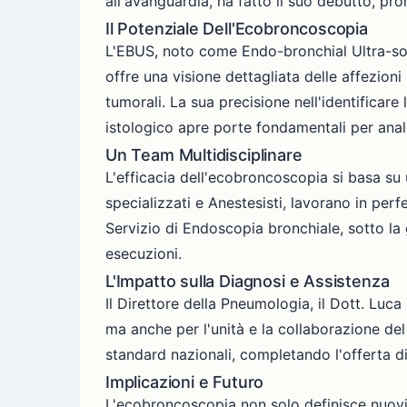
all'avanguardia, ha fatto il suo debutto, p
Il Potenziale Dell'Ecobroncoscopia
L'EBUS, noto come Endo-bronchial Ultra-sou
offre una visione dettagliata delle affezion
tumorali. La sua precisione nell'identificare
istologico apre porte fondamentali per anali
Un Team Multidisciplinare
L'efficacia dell'ecobroncoscopia si basa su u
specializzati e Anestesisti, lavorano in per
Servizio di Endoscopia bronchiale, sotto la g
esecuzioni.
L'Impatto sulla Diagnosi e Assistenza
Il Direttore della Pneumologia, il Dott. Luca 
ma anche per l'unità e la collaborazione del 
standard nazionali, completando l'offerta d
Implicazioni e Futuro
L'ecobroncoscopia non solo definisce nuovi 