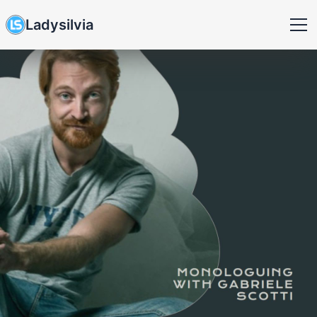
Ladysilvia