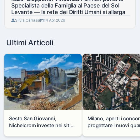
Specialista della Famiglia al Paese del Sol
Levante — la rete dei Diritti Umani si allarga
Silvia Carrassi
14 Apr 2026
Ultimi Articoli
Sesto San Giovanni,
Milano, aperti i concor
Nichelcrom investe nei siti
progettare i nuovi quar
produttivi: demolito un
di Zama-Salomone e P
capannone per fare spazio a
Mare