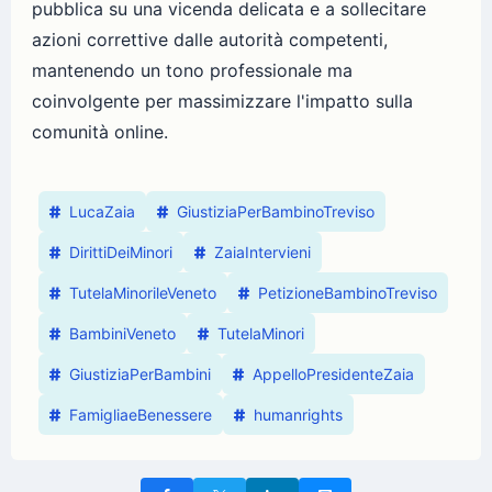
pubblica su una vicenda delicata e a sollecitare
azioni correttive dalle autorità competenti,
mantenendo un tono professionale ma
coinvolgente per massimizzare l'impatto sulla
comunità online.
LucaZaia
GiustiziaPerBambinoTreviso
DirittiDeiMinori
ZaiaIntervieni
TutelaMinorileVeneto
PetizioneBambinoTreviso
BambiniVeneto
TutelaMinori
GiustiziaPerBambini
AppelloPresidenteZaia
FamigliaeBenessere
humanrights