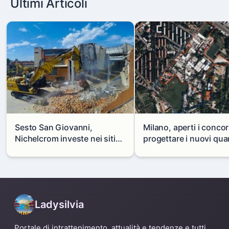
Ultimi Articoli
Sesto San Giovanni,
Milano, aperti i concor
Nichelcrom investe nei siti
progettare i nuovi quar
produttivi: demolito un
di Zama-Salomone e P
capannone per fare spazio a
Mare
un nuovo impianto
Ladysilvia
Portale di intrattenimento, attualità e tendenze e tutti