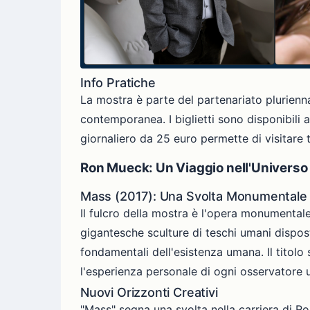
Info Pratiche
La mostra è parte del partenariato plurienna
contemporanea. I biglietti sono disponibili al
giornaliero da 25 euro permette di visitare t
Ron Mueck: Un Viaggio nell'Universo 
Mass (2017): Una Svolta Monumentale
Il fulcro della mostra è l'opera monumenta
gigantesche sculture di teschi umani disposti
fondamentali dell'esistenza umana. Il titolo
l'esperienza personale di ogni osservatore 
Nuovi Orizzonti Creativi
"Mass" segna una svolta nella carriera di R