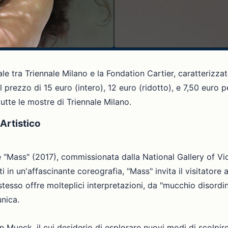
le tra Triennale Milano e la Fondation Cartier, caratterizz
 prezzo di 15 euro (intero), 12 euro (ridotto), e 7,50 euro per
utte le mostre di Triennale Milano.
Artistico
le "Mass" (2017), commissionata dalla National Gallery of 
 in un'affascinante coreografia, "Mass" invita il visitatore 
 stesso offre molteplici interpretazioni, da "mucchio disordi
unica.
on Mueck, il cui desiderio di esplorare nuovi modi di scol