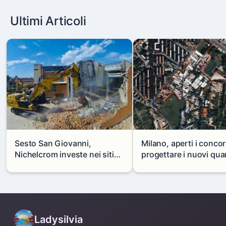
Ultimi Articoli
Sesto San Giovanni,
Milano, aperti i concor
Nichelcrom investe nei siti
progettare i nuovi quar
produttivi: demolito un
di Zama-Salomone e P
capannone per fare spazio a
Mare
un nuovo impianto
Ladysilvia