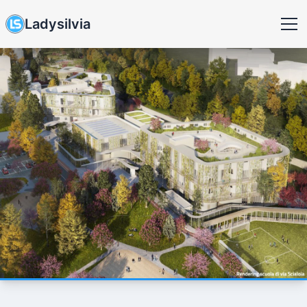
Ladysilvia