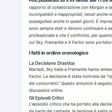
Post pubblicato su X ex twitter alle 11:06
rapporto di collaborazione con Morgan e la
incompatibili e inappropriati, tenuti anche 
susseguitesi anche in questi giorni. È impre
sono sempre stati e devono continuare a ess
professionale e che il confronto, per quanto
cui Sky, Fremantle e X Factor sono portatori
I fatti in ordine cronologico
La Decisione Drastica
Martedì, Sky Italia e Fremantle hanno emess
Factor. La decisione è stata motivata da "ri
dei concorrenti." Questo annuncio è seguito
discussioni online.
Gli Episodi Critici
L'episodio critico che ha portato alla deci
da parte del cantante, la tensione è salita q