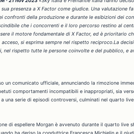
 AM · 21 nov 2023
«Sky Italia e Fremantle Italia hanno decis
 sua presenza a X Factor come giudice. Una valutazione fat
nei confronti della produzione e durante le esibizioni dei co
scindibile che i concorrenti e il loro percorso restino al ce
ere il motore fondamentale di X Factor, ed è prioritario che
 acceso, si esprima sempre nel rispetto reciproco.La decisi
, nel rispetto tutte le persone coinvolte e del pubblico, e 
o un comunicato ufficiale, annunciando la rimozione immedi
petuti comportamenti incompatibili e inappropriati, sia vers
 a una serie di episodi controversi, culminati nel quarto l
sione di espellere Morgan è avvenuto durante il quarto liv
uando ha deriso la conduttrice Francesca Michielin e il giudic