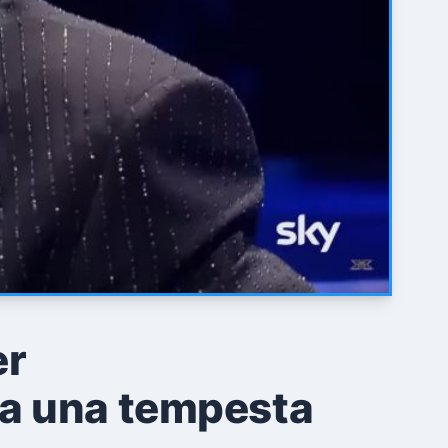
er
na una tempesta