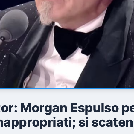
tor: Morgan Espulso p
appropriati; si scate