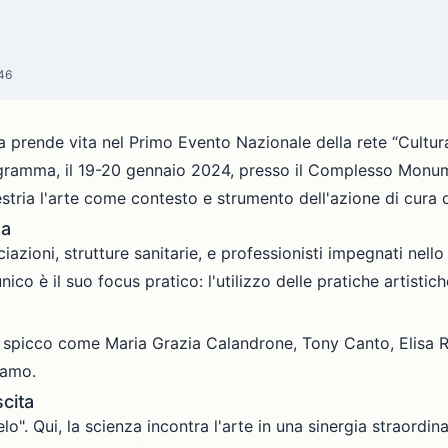
46
za prende vita nel Primo Evento Nazionale della rete “Cultur
programma, il 19-20 gennaio 2024, presso il Complesso Monum
tria l'arte come contesto e strumento dell'azione di cura di 
na
azioni, strutture sanitarie, e professionisti impegnati nello 
 è il suo focus pratico: l'utilizzo delle pratiche artistiche 
e di spicco come Maria Grazia Calandrone, Tony Canto, Elisa R
damo.
scita
elo". Qui, la scienza incontra l'arte in una sinergia straordi