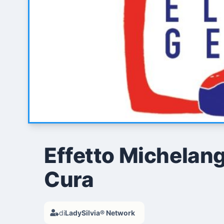
Effetto Michelang
Cura
di
LadySilvia® Network