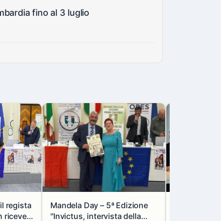
ardia fino al 3 luglio
l regista
Mandela Day – 5ª Edizione
Lombardia e
riceve il
"Invictus, intervista della
rafforzano l