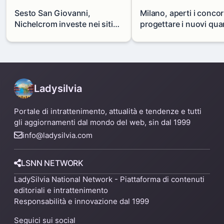
Sesto San Giovanni,
Milano, aperti i concor
Nichelcrom investe nei siti
progettare i nuovi quar
produttivi: demolito un
di Zama-Salomone e P
capannone per fare spazio a
Mare
un nuovo impianto
Ladysilvia
Portale di intrattenimento, attualità e tendenze e tutti
gli aggiornamenti dal mondo del web, sin dal 1999
info@ladysilvia.com
LSNN NETWORK
LadySilvia National Network - Piattaforma di contenuti
editoriali e intrattenimento
Responsabilità e innovazione dal 1999
Seguici sui social