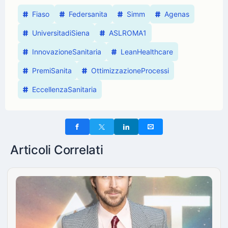
Fiaso
Federsanita
Simm
Agenas
UniversitadiSiena
ASLROMA1
InnovazioneSanitaria
LeanHealthcare
PremiSanita
OttimizzazioneProcessi
EccellenzaSanitaria
Articoli Correlati