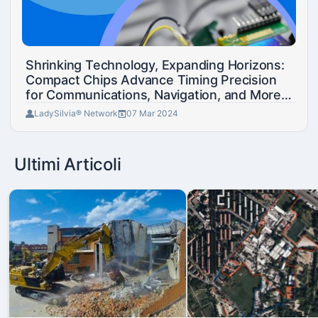
Shrinking Technology, Expanding Horizons:
Compact Chips Advance Timing Precision
for Communications, Navigation, and More
Applications
LadySilvia® Network
07 Mar 2024
Ultimi Articoli