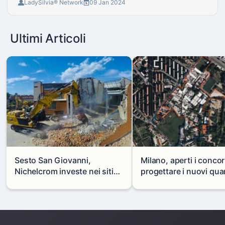
LadySilvia® Network
09 Jan 2024
Ultimi Articoli
Sesto San Giovanni,
Milano, aperti i concor
Nichelcrom investe nei siti
progettare i nuovi quar
produttivi: demolito un
di Zama-Salomone e P
capannone per fare spazio a
Mare
un nuovo impianto