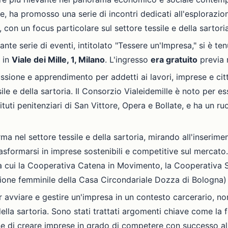
e, ha promosso una serie di incontri dedicati all'esplorazio
, con un focus particolare sul settore tessile e della sartoria
te serie di eventi, intitolato "Tessere un'Impresa," si è ten
, in
Viale dei Mille, 1, Milano
. L'ingresso
era gratuito
previa r
ssione e apprendimento per addetti ai lavori, imprese e citt
ssile e della sartoria. Il Consorzio Vialeidemille è noto per
uti penitenziari di San Vittore, Opera e Bollate, e ha un ruo
a nel settore tessile e della sartoria, mirando all'inserimen
trasformarsi in imprese sostenibili e competitive sul mercat
ra cui la Cooperativa Catena in Movimento, la Cooperativa 
ezione femminile della Casa Circondariale Dozza di Bologna) 
per avviare e gestire un'impresa in un contesto carcerario, n
 della sartoria. Sono stati trattati argomenti chiave come la 
ine di creare imprese in grado di competere con successo all