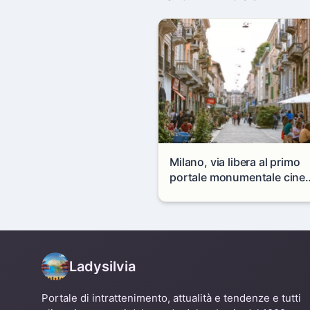
Milano, via libera al primo
portale monumentale cine
in via Paolo Sarpi
Ladysilvia
Portale di intrattenimento, attualità e tendenze e tutti