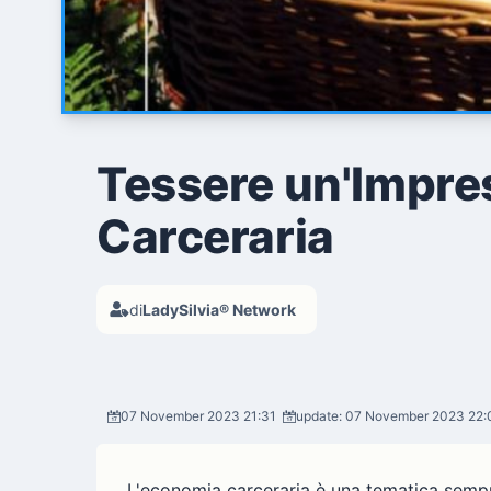
Tessere un'Impres
Carceraria
di
LadySilvia® Network
07 November 2023 21:31
update: 07 November 2023 22:
L'economia carceraria è una tematica sempr