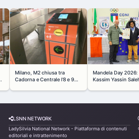
Milano, M2 chiusa tra
Mandela Day 2026: i
se
Cadorna e Centrale l’8 e 9
Kassim Yassin Saleh 
agosto: modifiche e
Premio Internaziona
alternative
LSNN NETWORK
LadySilvia National Network - Piattaforma di contenuti
editoriali e intrattenimento