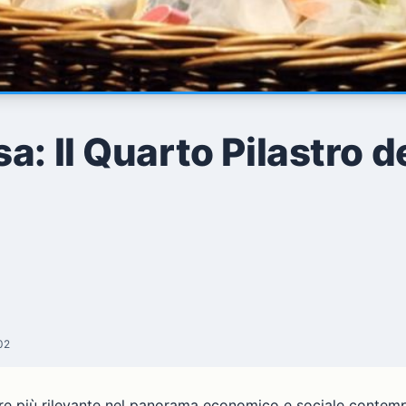
a: Il Quarto Pilastro 
02
e più rilevante nel panorama economico e sociale contemp