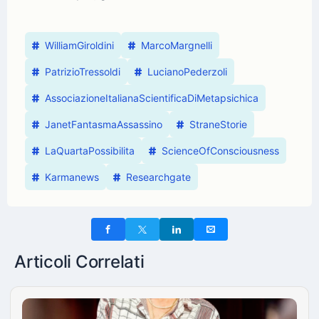
WilliamGiroldini
MarcoMargnelli
PatrizioTressoldi
LucianoPederzoli
AssociazioneItalianaScientificaDiMetapsichica
JanetFantasmaAssassino
StraneStorie
LaQuartaPossibilita
ScienceOfConsciousness
Karmanews
Researchgate
Articoli Correlati