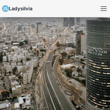
Ladysilvia