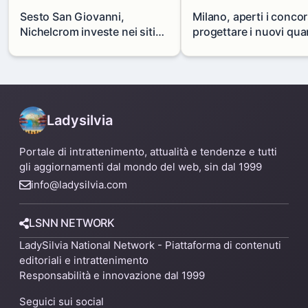
Sesto San Giovanni,
Milano, aperti i concor
Nichelcrom investe nei siti
progettare i nuovi quar
produttivi: demolito un
di Zama-Salomone e P
capannone per fare spazio a
Mare
un nuovo impianto
Ladysilvia
Portale di intrattenimento, attualità e tendenze e tutti
gli aggiornamenti dal mondo del web, sin dal 1999
info@ladysilvia.com
LSNN NETWORK
LadySilvia National Network - Piattaforma di contenuti
editoriali e intrattenimento
Responsabilità e innovazione dal 1999
Seguici sui social