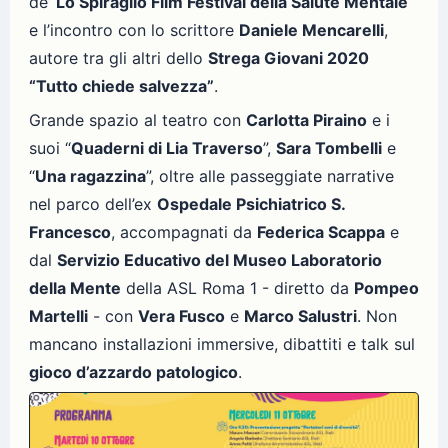
de’
Lo Spiraglio Film Festival della Salute Mentale
e l’incontro con lo scrittore
Daniele Mencarelli
,
autore tra gli altri dello
Strega Giovani 2020
“Tutto chiede salvezza”
.
Grande spazio al teatro con
Carlotta Piraino
e i
suoi “
Quaderni di Lia Traverso
”,
Sara Tombelli
e
“
Una ragazzina
”, oltre alle passeggiate narrative
nel parco dell’ex
Ospedale Psichiatrico S.
Francesco
, accompagnati da
Federica Scappa
e
dal
Servizio Educativo del Museo Laboratorio
della Mente
della ASL Roma 1 - diretto da
Pompeo
Martelli
- con
Vera Fusco
e
Marco Salustri
. Non
mancano installazioni immersive, dibattiti e talk sul
gioco d’azzardo patologico
.