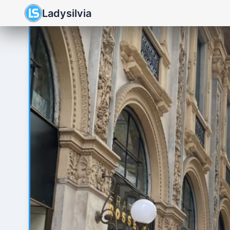
Ladysilvia