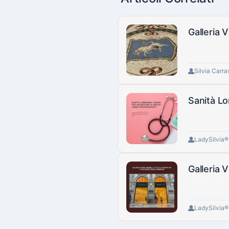
Galleria V
Silvia Carra
Sanità Lo
LadySilvia
Galleria 
LadySilvia