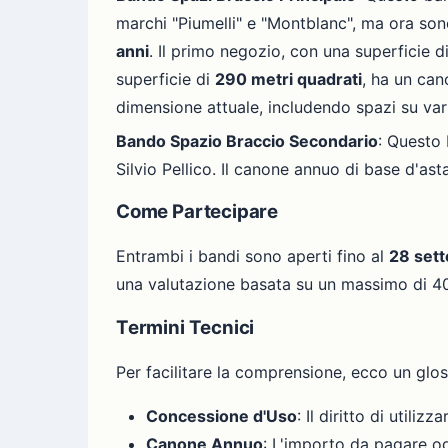
marchi "Piumelli" e "Montblanc", ma ora son
anni
. Il primo negozio, con una superficie d
superficie di
290 metri quadrati
, ha un can
dimensione attuale, includendo spazi su vari
Bando Spazio Braccio Secondario
: Questo
Silvio Pellico. Il canone annuo di base d'as
Come Partecipare
Entrambi i bandi sono aperti fino al
28 set
una valutazione basata su un massimo di 40 
Termini Tecnici
Per facilitare la comprensione, ecco un gloss
Concessione d'Uso
: Il diritto di utili
Canone Annuo
: L'importo da pagare og