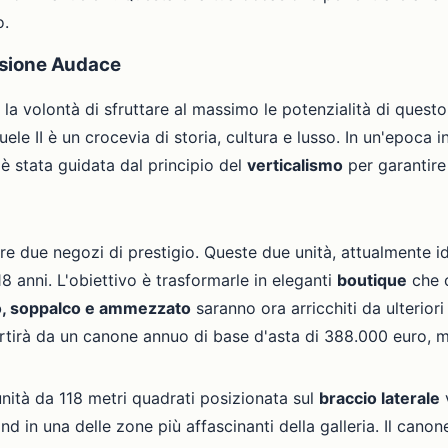
o.
isione Audace
la volontà di sfruttare al massimo le potenzialità di questo
uele II è un crocevia di storia, cultura e lusso. In un'epoca 
 è stata guidata dal principio del
verticalismo
per garantire
ire due negozi di prestigio. Queste due unità, attualmente i
 anni. L'obiettivo è trasformarle in eleganti
boutique
che c
ato, soppalco e ammezzato
saranno ora arricchiti da ulterior
artirà da un canone annuo di base d'asta di 388.000 euro, m
nità da 118 metri quadrati posizionata sul
braccio laterale
v
nd in una delle zone più affascinanti della galleria. Il can