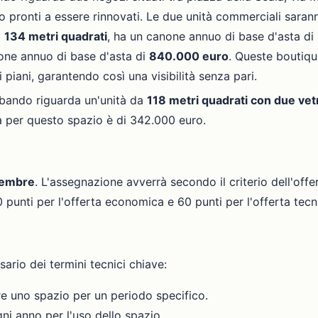
o pronti a essere rinnovati. Le due unità commerciali sara
i
134 metri quadrati
, ha un canone annuo di base d'asta di
one annuo di base d'asta di
840.000 euro
. Queste boutiqu
 piani, garantendo così una visibilità senza pari.
 bando riguarda un'unità da
118 metri quadrati con due vet
ta per questo spazio è di 342.000 euro.
tembre
. L'assegnazione avverrà secondo il criterio dell'o
punti per l'offerta economica e 60 punti per l'offerta tecn
ario dei termini tecnici chiave:
zzare uno spazio per un periodo specifico.
ni anno per l'uso dello spazio.