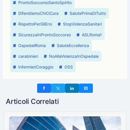
ProntoSoccorsoSantoSpirito
DifendiamoChiCiCura
SalutePrimaDiTutto
RispettoPerGliEroi
StopViolenzaSanitari
SicurezzaInProntoSoccorso
ASLRoma1
OspedaliRoma
SaluteEccellenza
carabinieri
NoAllaViolenzaInOspedale
InfermieriCoraggio
OSS
Articoli Correlati