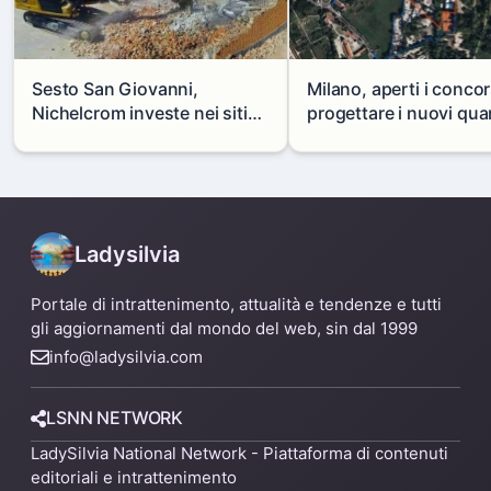
Sesto San Giovanni,
Milano, aperti i concor
Nichelcrom investe nei siti
progettare i nuovi quar
produttivi: demolito un
di Zama-Salomone e P
capannone per fare spazio a
Mare
un nuovo impianto
Ladysilvia
Portale di intrattenimento, attualità e tendenze e tutti
gli aggiornamenti dal mondo del web, sin dal 1999
info@ladysilvia.com
LSNN NETWORK
LadySilvia National Network - Piattaforma di contenuti
editoriali e intrattenimento