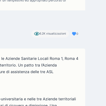
per un tempestivo ed appropriato percorso di
6.2K visualizzazioni
0
 e le Aziende Sanitarie Locali Roma 1, Roma 4
erritorio. Un patto tra l’Azienda
ture di assistenza delle tre ASL
niversitaria e nelle tre Aziende territoriali
si di ricovero e dimissione. Una