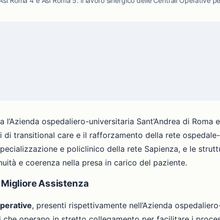
 Asl Roma 4 e Asl Roma 5: il lavoro sinergico delle Centrali Operative 
tra l’Azienda ospedaliero-universitaria Sant’Andrea di Roma
di transitional care e il rafforzamento della rete ospedale-t
specializzazione e policlinico della rete Sapienza, e le strut
nuità e coerenza nella presa in carico del paziente.
a Migliore Assistenza
Operative
, presenti rispettivamente nell’Azienda ospedaliero-u
 che operano in stretto collegamento per facilitare i proces