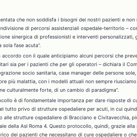
tata che non soddisfa i bisogni dei nostri pazienti e non 
ndivisione di percorsi assistenziali ospedale-territorio –
ione sinergica di professionisti e interventi personalizzati, g
a sola fase acuta”.
 accordo con il quale anticipiamo alcuni percorsi che pre
itari sia per i pazienti che per gli operatori – dichiara il C
tegrazione socio sanitaria, case manager delle persone sole
re più malattia, con i modelli attuali non sempre riusciamo 
ne culturalmente forte, di un cambio di paradigma”.
ocollo è di fondamentale importanza per dare risposte di cur
l tutto privo di strutture ospedaliere per acuti, in cui quind
o alle strutture ospedaliere di Bracciano e Civitavecchia, più
ale della Asl Roma 4. Questo protocollo, quindi, grazie alla 
 carico dei pazienti che necessitano di cure ospedaliere o c