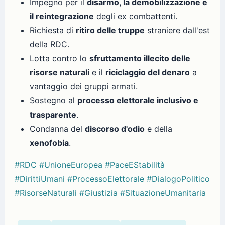
Impegno per il
disarmo, la demobilizzazione e
il reintegrazione
degli ex combattenti.
Richiesta di
ritiro delle truppe
straniere dall'est
della RDC.
Lotta contro lo
sfruttamento illecito delle
risorse naturali
e il
riciclaggio del denaro
a
vantaggio dei gruppi armati.
Sostegno al
processo elettorale inclusivo e
trasparente
.
Condanna del
discorso d'odio
e della
xenofobia
.
#RDC
#UnioneEuropea
#PaceEStabilità
#DirittiUmani
#ProcessoElettorale
#DialogoPolitico
#RisorseNaturali
#Giustizia
#SituazioneUmanitaria