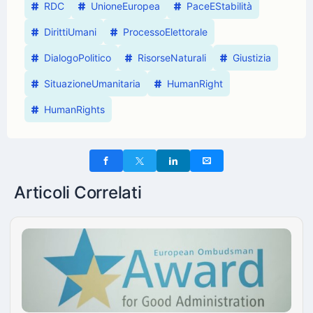
RDC
UnioneEuropea
PaceEStabilità
DirittiUmani
ProcessoElettorale
DialogoPolitico
RisorseNaturali
Giustizia
SituazioneUmanitaria
HumanRight
HumanRights
Articoli Correlati