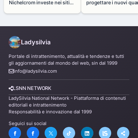
Nichelcrom investe nei siti
progettare i nuovi quar
produttivi: demolito un
di Zama-Salomone e P
capannone per fare spazio a
Mare
un nuovo impianto
Ladysilvia
Portale di intrattenimento, attualità e tendenze e tutti
gli aggiornamenti dal mondo del web, sin dal 1999
info@ladysilvia.com
LSNN NETWORK
LadySilvia National Network - Piattaforma di contenuti
editoriali e intrattenimento
Responsabilità e innovazione dal 1999
Seguici sui social