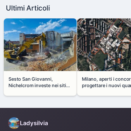
Ultimi Articoli
Sesto San Giovanni,
Milano, aperti i concor
Nichelcrom investe nei siti
progettare i nuovi quar
produttivi: demolito un
di Zama-Salomone e P
capannone per fare spazio a
Mare
un nuovo impianto
Ladysilvia