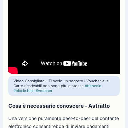
Video Consigliato - Ti svelo un segreto i Voucher e le
Carte ricaricabili non sono più le stesse
#bitocoin
#blockchain
#voucher
Cosa è necessario conoscere - Astratto
Una versione puramente peer-to-peer del contante
elettronico consentirebbe di inviare pagamenti