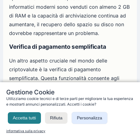
informatici moderni sono venduti con almeno 2 GB
di RAM e la capacità di archiviazione continua ad
aumentare, il recupero dello spazio su disco non
dovrebbe rappresentare un problema.
Verifica di pagamento semplificata
Un altro aspetto cruciale nel mondo delle
criptovalute è la verifica di pagamento
semplificata. Questa funzionalità consente agli
utenti di verificare i pagamenti senza eseguire un
Gestione Cookie
nodo di rete completo. Invece, l'utente deve solo
Utilizziamo cookie tecnici e di terze parti per migliorare la tua esperienza
conservare una copia delle intestazioni del blocco
e mostrarti annunci personalizzati. Accetti i cookie?
della catena di prova di lavoro più lunga.
Accetta tutti
Rifiuta
Personalizza
Attraverso le intestazioni del blocco, l'utente può
ottenere il ramo Merkle che collega la transazione
informativa sulla privacy
al blocco desiderato. In questo modo, l'utente può