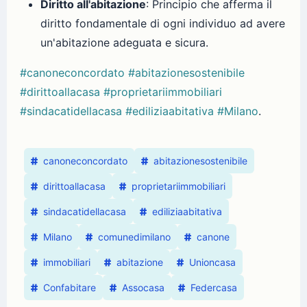
Diritto all'abitazione
: Principio che afferma il
diritto fondamentale di ogni individuo ad avere
un'abitazione adeguata e sicura.
#canoneconcordato
#abitazionesostenibile
#dirittoallacasa
#proprietariimmobiliari
#sindacatidellacasa
#ediliziaabitativa
#Milano
.
canoneconcordato
abitazionesostenibile
dirittoallacasa
proprietariimmobiliari
sindacatidellacasa
ediliziaabitativa
Milano
comunedimilano
canone
immobiliari
abitazione
Unioncasa
Confabitare
Assocasa
Federcasa