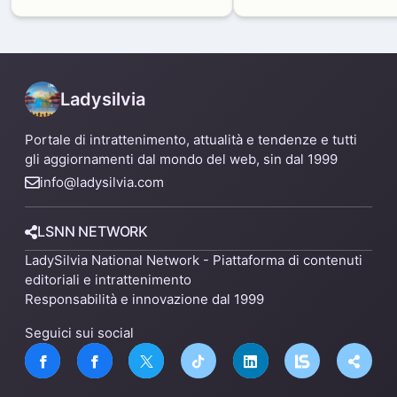
produttivi: demolito un
di Zama-Salomone e P
capannone per fare spazio a
Mare
un nuovo impianto
Ladysilvia
Portale di intrattenimento, attualità e tendenze e tutti
gli aggiornamenti dal mondo del web, sin dal 1999
info@ladysilvia.com
LSNN NETWORK
LadySilvia National Network - Piattaforma di contenuti
editoriali e intrattenimento
Responsabilità e innovazione dal 1999
Seguici sui social