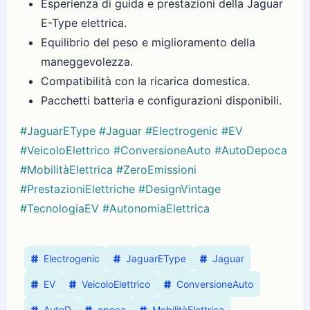
Esperienza di guida e prestazioni della Jaguar
E-Type elettrica.
Equilibrio del peso e miglioramento della
maneggevolezza.
Compatibilità con la ricarica domestica.
Pacchetti batteria e configurazioni disponibili.
#JaguarEType
#Jaguar
#Electrogenic
#EV
#VeicoloElettrico
#ConversioneAuto
#AutoDepoca
#MobilitàElettrica
#ZeroEmissioni
#PrestazioniElettriche
#DesignVintage
#TecnologiaEV
#AutonomiaElettrica
Electrogenic
JaguarEType
Jaguar
EV
VeicoloElettrico
ConversioneAuto
AutoD
epoca
MobilitàElettrica