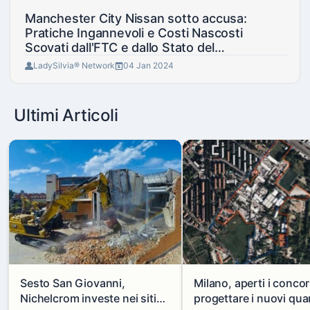
Manchester City Nissan sotto accusa:
Pratiche Ingannevoli e Costi Nascosti
Scovati dall'FTC e dallo Stato del
Connecticut
LadySilvia® Network
04 Jan 2024
Ultimi Articoli
Sesto San Giovanni,
Milano, aperti i concor
Nichelcrom investe nei siti
progettare i nuovi quar