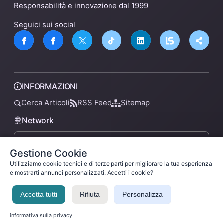
Responsabilità e innovazione dal 1999
Seguici sui social
INFORMAZIONI
Cerca Articoli
RSS Feed
Sitemap
Network
Gestione Cookie
lsnn.net
Utilizziamo cookie tecnici e di terze parti per migliorare la tua esperienza
e mostrarti annunci personalizzati. Accetti i cookie?
Accetta tutti
Rifiuta
Personalizza
Privacy Policy
Termini di Servizio
Licenza
Ladysilvia ® 1999-2026 Network
Ladysilvia © 2026
informativa sulla privacy