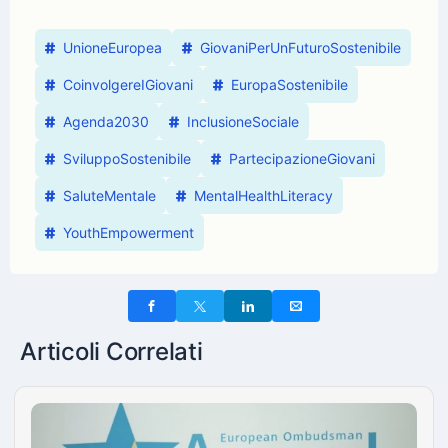
UnioneEuropea
GiovaniPerUnFuturoSostenibile
CoinvolgereIGiovani
EuropaSostenibile
Agenda2030
InclusioneSociale
SviluppoSostenibile
PartecipazioneGiovani
SaluteMentale
MentalHealthLiteracy
YouthEmpowerment
Articoli Correlati