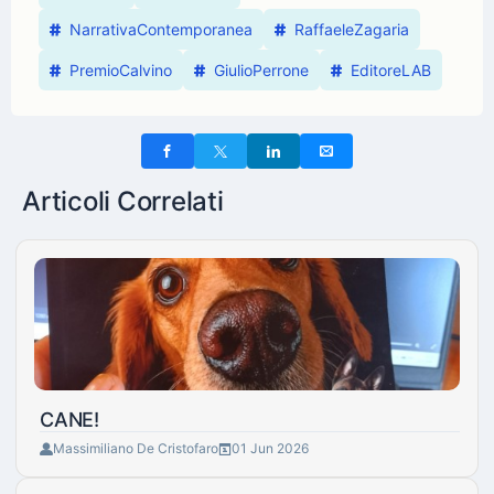
NarrativaContemporanea
RaffaeleZagaria
PremioCalvino
GiulioPerrone
EditoreLAB
Articoli Correlati
CANE!
Massimiliano De Cristofaro
01 Jun 2026