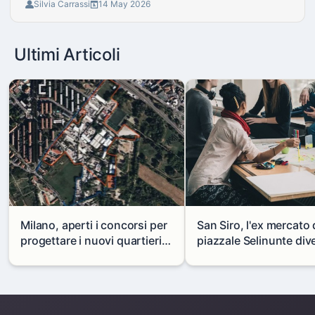
Silvia Carrassi
14 May 2026
Ultimi Articoli
Milano, aperti i concorsi per
San Siro, l'ex mercato 
progettare i nuovi quartieri
piazzale Selinunte div
di Zama-Salomone e Porto di
uno spazio per i giova
Mare