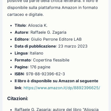
positive da parte della critica letteraria. Il libro è
disponibile sulla piattaforma Amazon in formato
cartaceo e digitale.
Titolo
: Alioscia K.
Autore
: Raffaele G. Zagaria
Editore
: Giulio Perrone Editore LAB
Data di pubblicazione
: 23 marzo 2023
Lingua
: Italiano
Formato
: Copertina flessibile
Pagine
: 176 pagine
ISBN
: 978-88-92396-62-3
Il libro è disponibile su Amazon al seguente
link
:
https://www.amazon.it/dp/8892396625/
Citazioni:
Raffaele G. Zagaria: autore del libro "Alioscia