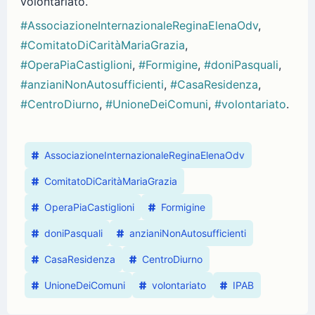
volontariato.
#AssociazioneInternazionaleReginaElenaOdv
,
#ComitatoDiCaritàMariaGrazia
,
#OperaPiaCastiglioni
,
#Formigine
,
#doniPasquali
,
#anzianiNonAutosufficienti
,
#CasaResidenza
,
#CentroDiurno
,
#UnioneDeiComuni
,
#volontariato
.
AssociazioneInternazionaleReginaElenaOdv
ComitatoDiCaritàMariaGrazia
OperaPiaCastiglioni
Formigine
doniPasquali
anzianiNonAutosufficienti
CasaResidenza
CentroDiurno
UnioneDeiComuni
volontariato
IPAB