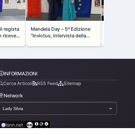
l regista
Mandela Day – 5ª Edizione
Lombardia e
riceve il
"Invictus, intervista della
rafforzano l
le
Dr.ssa Francesca Di
focus su indu
Giovanni dell'AISM
e transizion
INFORMAZIONI
Cerca Articoli
RSS Feed
Sitemap
Network
lsnn.net