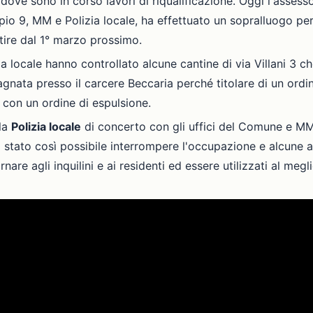
 dove sono in corso lavori di riqualificazione. Oggi l'asses
io 9, MM e Polizia locale, ha effettuato un sopralluogo per v
rtire dal 1° marzo prossimo.
zia locale hanno controllato alcune cantine di via Villani 3
nata presso il carcere Beccaria perché titolare di un ordi
 con un ordine di espulsione.
lla
Polizia locale
di concerto con gli uffici del Comune e M
È stato così possibile interrompere l'occupazione e alcune a
are agli inquilini e ai residenti ed essere utilizzati al megl