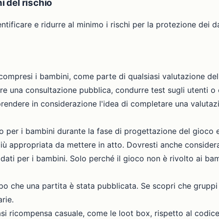
i del rischio
tificare e ridurre al minimo i rischi per la protezione dei dat
compresi i bambini, come parte di qualsiasi valutazione del 
e una consultazione pubblica, condurre test sugli utenti o co
i prendere in considerazione l'idea di completare una valutaz
o per i bambini durante la fase di progettazione del gioco e 
più appropriata da mettere in atto. Dovresti anche considera
dati per i bambini. Solo perché il gioco non è rivolto ai ba
o che una partita è stata pubblicata. Se scopri che gruppi 
rie.
siasi ricompensa casuale, come le loot box, rispetto al codic