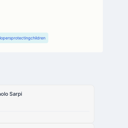
lopersprotectingchildren
aolo Sarpi