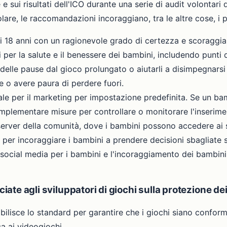
sui risultati dell'ICO durante una serie di audit volontari di
colare, le raccomandazioni incoraggiano, tra le altre cose, i pr
i 18 anni con un ragionevole grado di certezza e scoraggiare
 per la salute e il benessere dei bambini, includendo punti d
 delle pause dal gioco prolungato o aiutarli a disimpegnarsi
e o avere paura di perdere fuori.
le per il marketing per impostazione predefinita. Se un bam
plementare misure per controllare o monitorare l'inseriment
server della comunità, dove i bambini possono accedere ai s
 per incoraggiare i bambini a prendere decisioni sbagliate su
 social media per i bambini e l'incoraggiamento dei bambini
ciate agli sviluppatori di giochi sulla protezione d
ilisce lo standard per garantire che i giochi siano conformi
a ai videogiochi.