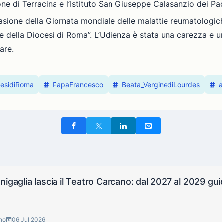
ne di Terracina e l’Istituto San Giuseppe Calasanzio dei Pad
asione della Giornata mondiale delle malattie reumatologich
ute della Diocesi di Roma”. L’Udienza è stata una carezza 
are.
cesidiRoma
PapaFrancesco
Beata_VerginediLourdes
Serena Si
gno
06 Jul 2026