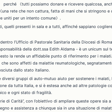
à》 perché 《tutti possiamo donare e ricevere qualcosa, anc
una rete che non cattura, fatta di mani che si stringono e d
re uniti per un intento comune》.
ti, quelli presenti in sala e a tutti, affinché sappiano cogli
entro l’Ufficio di Pastorale Sanitaria della Diocesi di Roma 
ponsabilità della dott.ssa Edith Aldama - è un unicum sul te
esto la rende un affidabile punto di riferimento per i malati.
che sono affetti da malattie reumatologiche, segnatamente
ciuta dallo stato italiano.
e diversi gruppi di auto-mutuo aiuto per sostenere i malati
one da tutta Italia, e si è estesa anche ad altre patologie c
o e ogni stato di fragilità.
ie di Carità”, con l’obiettivo di ampliare queste opere sia a
egno e assistenza a chiunque sia in una situazione di malat