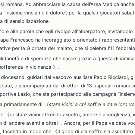
esi romana. Ad abbracciare la causa dell’Area Medica anche 
“Insieme vinciamo il dolore”, per la quale i giocatori saba
va di sensibilizzazione.
 e alle parole che egli rivolge all'albergatore, invitandol
 Papa Francesco ha incoraggiato e orientato i rappresentanti
iative per la Giornata del malato, che si celebra l'11 febbra
olidarietà e di speranza che nasce grazie a questa dinamica 
 sofferenza in vicinanza 》.
o diocesano, guidati dal vescovo ausiliare Paolo Ricciardi, g
bate, e accompagnati dai direttori di 13 ospedali romani co
portiva Lazio, che sta partecipando alla campagna “Insieme
za primariamente di 《
stare vicini a chi soffre e dare loro v
ore 《di stare vicini offrendo ascolto, amore e accoglienza,
 di andare avanti e oltre》. Ancora, per il Papa va data voce
facendo in modo che 《il grido di chi soffre sia ascoltato e 