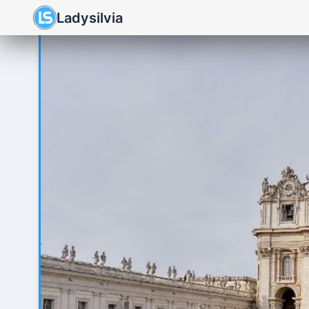
Ladysilvia