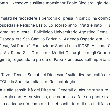
pato il vescovo ausiliare monsignor Paolo Ricciardi, già dele
malati nell’accedere a percorsi di presa in carico, ha coinvo
 ospedali e Regione Lazio. Lo scorso anno infatti è nato il 
Roma, tra queste il Policlinico Universitario Agostino Gemell
pedaliera San Camillo Forlanini, Azienda Ospedaliera Univer
Gesù, Asl Roma 1, Fondazione Santa Lucia IRCSS, Azienda 
, Asl Roma 2 e l’Ordine dei Medici Chirurghi e degli Odontoi
marginati, seguendo le parole di Papa Francesco sull’importa
Tavoli Tecnici Scientifici Diocesani” sulle diverse realtà di 
TCI e la Società Italiana di Reumatologia.
 e alla sensibilità dei Direttori Generali di alcune strutt
sinergia con l’Area Medica, che continua a fare da ponte tra l
 in carico usufruendo del ticket sanitario o di una tariffa so