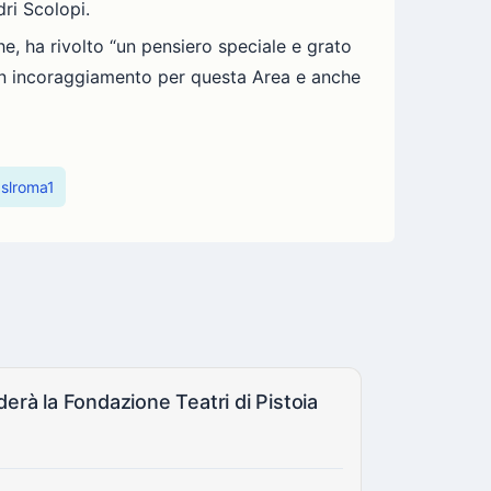
ri Scolopi.
e, ha rivolto “un pensiero speciale e grato
e un incoraggiamento per questa Area e anche
aslroma1
nigaglia lascia il Teatro Carcano: dal 2027 al 2029 guiderà la Fondazione Teatri di Pistoia