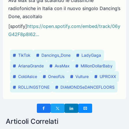
Ava Max sta già scalando le classifiche
radiofoniche in Italia con il nuovo singolo Dancing’s
Done, ascoltalo
[spotify]
https://open.spotify.com/embed/track/06y
G42F8p8l62...
TikTok
Dancings_Done
LadyGaga
ArianaGrande
AvaMax
MillionDollarBaby
ColdAsIce
OneofUs
Vulture
UPROXX
ROLLINGSTONE
DIAMONDSeDANCEFLOORS
Articoli Correlati