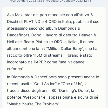
27 January 2023 12:33
update: 27 January 2023 12:43
Ava Max, star del pop mondiale con all’attivo 6
Dischi di PLATINO e 4 ORO in Italia, pubblica il suo
attesissimo secondo album Diamonds &
Dancefloors. Dopo il lavoro di debutto Heaven &
Hell certificato Platino (e ORO in Italia), il nuovo
album contiene la hit "Million Dollar Baby", che ha
raccolto oltre 115M di streams. Il brano è stato
incoronato da PAPER come "una hit dance
euforica”.
In Diamonds & Dancefloors sono presenti anche le
recenti uscite "Cold As Ice" e "One of Us", la
traccia disco degli anni '80 "Dancing's Done", la
potente "Weapons" e l'appassionata e sicura di sé
"Maybe You're The Problem".