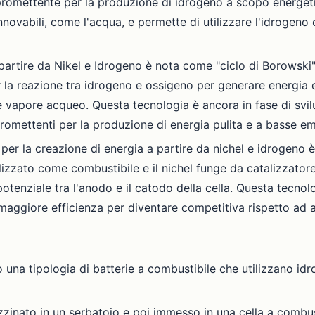
promettente per la produzione di idrogeno a scopo energetic
nnovabili, come l'acqua, e permette di utilizzare l'idrogen
partire da Nikel e Idrogeno è nota come "ciclo di Borowski"
er la reazione tra idrogeno e ossigeno per generare energia e
 vapore acqueo. Questa tecnologia è ancora in fase di svil
romettenti per la produzione di energia pulita e a basse em
ia per la creazione di energia a partire da nichel e idrogen
tilizzato come combustibile e il nichel funge da catalizzato
potenziale tra l'anodo e il catodo della cella. Questa tecnol
aggiore efficienza per diventare competitiva rispetto ad alt
o una tipologia di batterie a combustibile che utilizzano 
zzinato in un serbatoio e poi immesso in una cella a combust