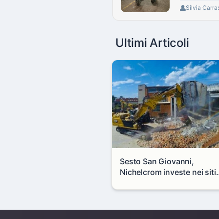
Silvia Carra
Ultimi Articoli
Sesto San Giovanni,
Nichelcrom investe nei siti
produttivi: demolito un
capannone per fare spazio
un nuovo impianto