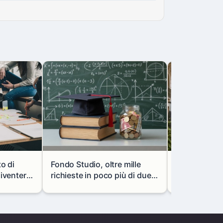
to di
Fondo Studio, oltre mille
Milano, via l
diventerà
richieste in poco più di due
portale mon
vani
mesi: così cambiano i
in via Paolo 
prestiti agli studenti