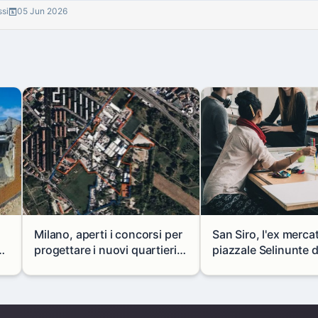
ssi
05 Jun 2026
Milano, aperti i concorsi per
San Siro, l'ex merca
progettare i nuovi quartieri
piazzale Selinunte 
di Zama-Salomone e Porto di
uno spazio per i gio
 a
Mare