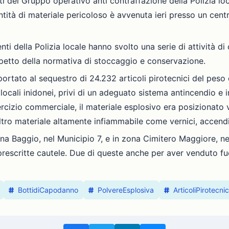
nti del Gruppo operativo anti contraffazione della Polizia lo
tità di materiale pericoloso è avvenuta ieri presso un cent
ti della Polizia locale hanno svolto una serie di attività di 
ispetto della normativa di stoccaggio e conservazione.
ortato al sequestro di 24.232 articoli pirotecnici del peso
 di locali inidonei, privi di un adeguato sistema antincendio e 
sercizio commerciale, il materiale esplosivo era posizionato v
 altro materiale altamente infiammabile come vernici, accen
ona Baggio, nel Municipio 7, e in zona Cimitero Maggiore, ne
escritte cautele. Due di queste anche per aver venduto fuoch
BottidiCapodanno
PolvereEsplosiva
ArticoliPirotecnic