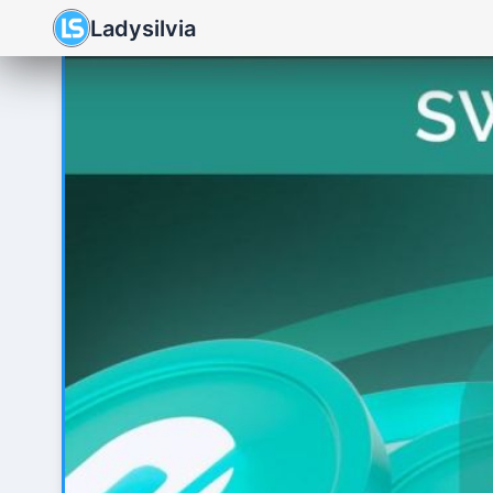
Ladysilvia