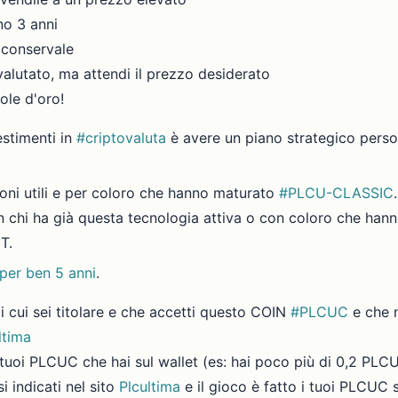
no 3 anni
 conservale
lutato, ma attendi il prezzo desiderato
ole d'oro!
estimenti in
#criptovaluta
è avere un piano strategico perso
ioni utili e per coloro che hanno maturato
#PLCU-CLASSIC
n chi ha già questa tecnologia attiva o con coloro che han
T.
 per ben 5 anni
.
i cui sei titolare e che accetti questo COIN
#PLCUC
e che n
ltima
ei tuoi PLCUC che hai sul wallet (es: hai poco più di 0,2 PL
 indicati nel sito
Plcultima
e il gioco è fatto i tuoi PLCUC 