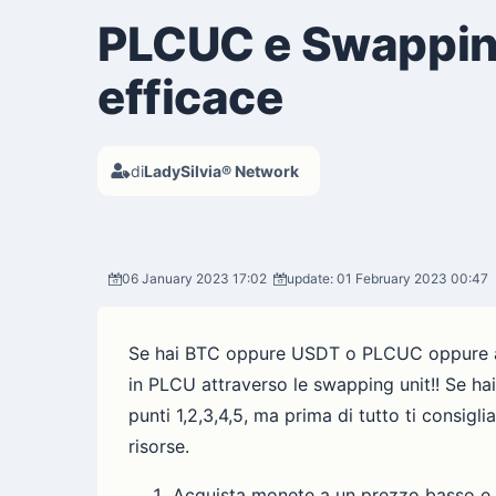
PLCUC e Swapping:
efficace
di
LadySilvia® Network
06 January 2023 17:02
update: 01 February 2023 00:47
Se hai BTC oppure USDT o PLCUC oppure altr
in PLCU attraverso le swapping unit!! Se hai
punti 1,2,3,4,5, ma prima di tutto ti consig
risorse.
Acquista monete a un prezzo basso e 