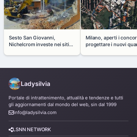
Sesto San Giovanni,
Milano, aperti i concor
Nichelcrom investe nei siti
progettare i nuovi quar
produttivi: demolito un
di Zama-Salomone e P
capannone per fare spazio a
Mare
un nuovo impianto
Ladysilvia
Portale di intrattenimento, attualità e tendenze e tutti
gli aggiornamenti dal mondo del web, sin dal 1999
info@ladysilvia.com
LSNN NETWORK