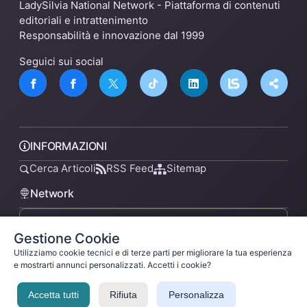
LadySilvia National Network - Piattaforma di contenuti
editoriali e intrattenimento
Responsabilità e innovazione dal 1999
Seguici sui social
INFORMAZIONI
Cerca Articoli
RSS Feed
Sitemap
Network
Gestione Cookie
lsnn.net
Utilizziamo cookie tecnici e di terze parti per migliorare la tua esperienza
e mostrarti annunci personalizzati. Accetti i cookie?
Accetta tutti
Rifiuta
Personalizza
Privacy Policy
Termini di Servizio
Licenza