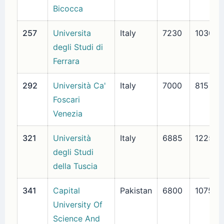
Bicocca
257
Universita
Italy
7230
1030
degli Studi di
Ferrara
292
Università Ca'
Italy
7000
815
Foscari
Venezia
321
Università
Italy
6885
1225
degli Studi
della Tuscia
341
Capital
Pakistan
6800
1075
University Of
Science And