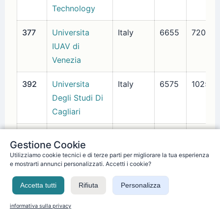
Technology
377
Universita
Italy
6655
720
IUAV di
Venezia
392
Universita
Italy
6575
1025
Degli Studi Di
Cagliari
461
Universita
Italy
6265
1125
Gestione Cookie
Degli Studi
Utilizziamo cookie tecnici e di terze parti per migliorare la tua esperienza
Della
e mostrarti annunci personalizzati. Accetti i cookie?
Basilicata
Accetta tutti
Rifiuta
Personalizza
467
Universita
Italy
6220
1150
informativa sulla privacy
della Calabria