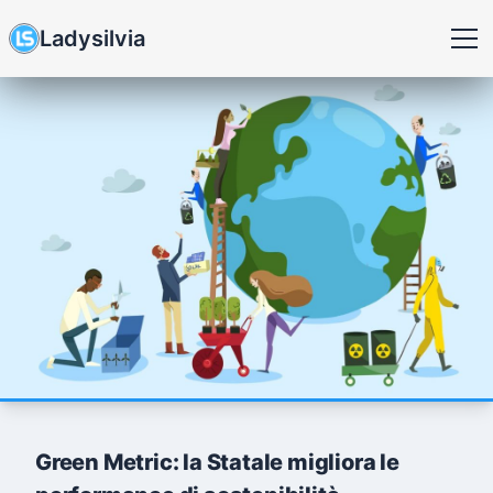
Ladysilvia
Green Metric: la Statale migliora le