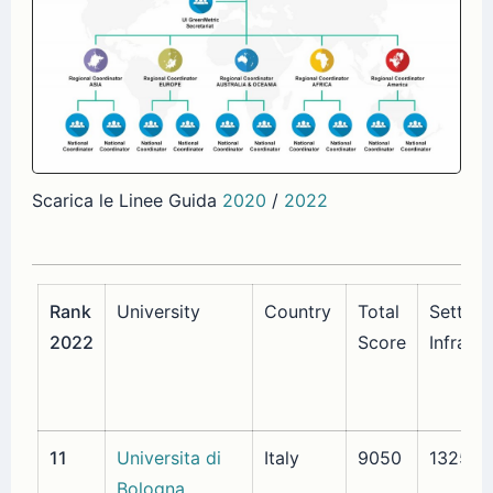
Scarica le Linee Guida
2020
/
2022
Rank
University
Country
Total
Setting
2022
Score
Infrast
11
Universita di
Italy
9050
1325
Bologna