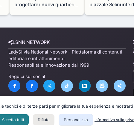
progettare i nuovi quartieri
piazzale Selinunte 
di Zama-Salomone e Porto di
uno spazio per i gio
 a
Mare
LSNN NETWORK
LadySilvia National Network - Piattaforma di contenuti
editoriali e intrattenimento
Responsabilità e innovazione dal 1999
Seguici sui social
ie tecnici e di terze parti per migliorare la tua esperienza e mostrarti
Privacy Policy
Termini di Servizio
Licenza
Accetta tutti
Rifiuta
Personalizza
informativa sulla priv
Ladysilvia ® 1999-2026 Network
Ladysilvia © 2026