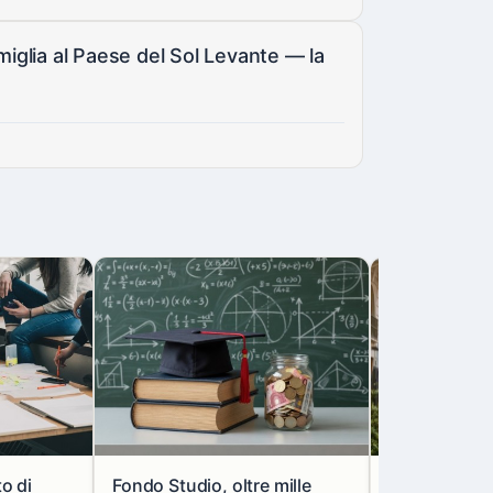
miglia al Paese del Sol Levante — la
to di
Fondo Studio, oltre mille
Milano, via l