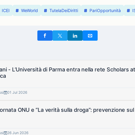
ICEI
WeWorld
TutelaDeiDiritti
PariOpportunità
I
ani - L’Università di Parma entra nella rete Scholars at 
ca
ssi
01 Jul 2026
iornata ONU e “La verità sulla droga”: prevenzione sul
ssi
26 Jun 2026