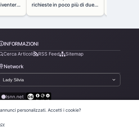
diventerà
richieste in poco più di due
portale mon
vani
mesi: così cambiano i
in via Paolo 
prestiti agli studenti
INFORMAZIONI
Cerca Articoli
RSS Feed
Sitemap
Network
lsnn.net
 annunci personalizzati. Accetti i cookie?
acy