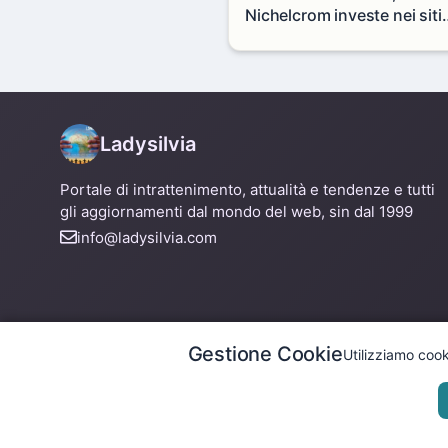
Nichelcrom investe nei siti
produttivi: demolito un
capannone per fare spazio
un nuovo impianto
Ladysilvia
Portale di intrattenimento, attualità e tendenze e tutti
gli aggiornamenti dal mondo del web, sin dal 1999
info@ladysilvia.com
Gestione Cookie
Utilizziamo cook