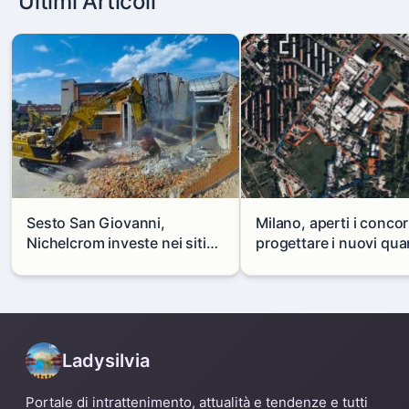
Ultimi Articoli
Sesto San Giovanni,
Milano, aperti i concor
Nichelcrom investe nei siti
progettare i nuovi quar
produttivi: demolito un
di Zama-Salomone e P
capannone per fare spazio a
Mare
un nuovo impianto
Ladysilvia
Portale di intrattenimento, attualità e tendenze e tutti