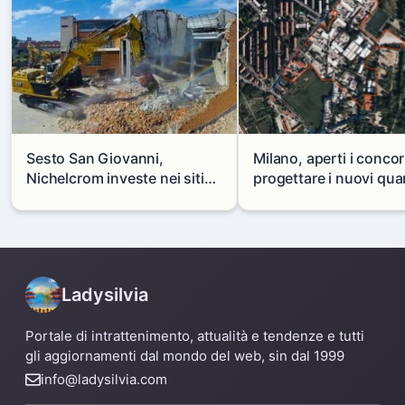
Sesto San Giovanni,
Milano, aperti i concor
Nichelcrom investe nei siti
progettare i nuovi quar
produttivi: demolito un
di Zama-Salomone e P
capannone per fare spazio a
Mare
un nuovo impianto
Ladysilvia
Portale di intrattenimento, attualità e tendenze e tutti
gli aggiornamenti dal mondo del web, sin dal 1999
info@ladysilvia.com